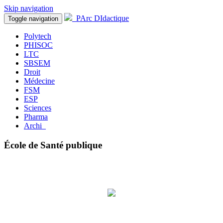
Skip navigation
PArc DIdactique
Toggle navigation
Polytech
PHISOC
LTC
SBSEM
Droit
Médecine
FSM
ESP
Sciences
Pharma
Archi
École de Santé publique